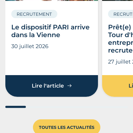
RECRUTEMENT
RECRUT
Le dispositif PARI arrive
Prêt(e)
dans la Vienne
Tour d'
entrepr
30 juillet 2026
recrute
27 juillet
Le dispositif PARI arrive 
Lire l’article
L
Aller au slide 1
Aller au slide 2
Aller au slide 3
Aller au slide 4
Aller au slide
Aller 
TOUTES LES ACTUALITÉS