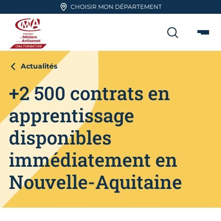
Aller en haut de page
CHOISIR MON DÉPARTEMENT
RECHER
Me
CMA FORMATION
Actualités
+2 500 contrats en
apprentissage
disponibles
immédiatement en
Nouvelle-Aquitaine