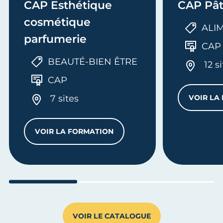
CAP Esthétique
CAP Pât
cosmétique
ALI
parfumerie
CAP
BEAUTÉ-BIEN ÊTRE
12 s
CAP
7 sites
VOIR LA
VOIR LA FORMATION
U BÂTIMENT - OPTION MÉTALLERIE
CAP ESTHÉTIQUE COSMÉTIQUE PARFUM
Aller au slide 1
Aller au slide 2
Aller au s
VOIR LE CATALOGUE