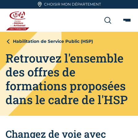
Aller en haut de page
CHOISIR MON DÉPARTEMENT
RECHER
Me
CMA FORMATION
Habilitation de Service Public (HSP)
Retrouvez l'ensemble
des offres de
formations proposées
dans le cadre de l'HSP
Changez de voie avec