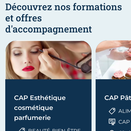
Découvrez nos formations
et offres
d'accompagnement
CAP Esthétique
CAP Pât
cosmétique
ALI
parfumerie
CAP
BEAUTÉ-BIEN ÊTRE