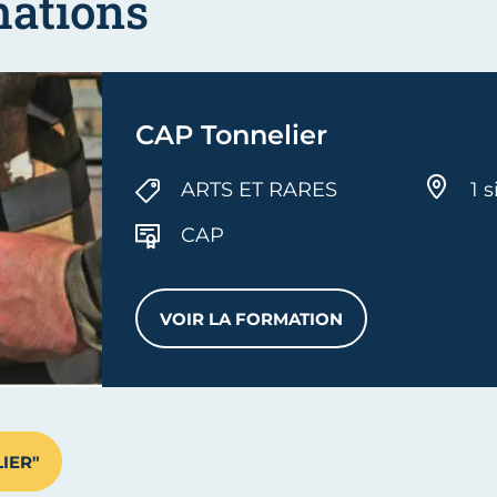
mations
CAP Tonnelier
ARTS ET RARES
1 s
CAP
VOIR LA FORMATION
CAP TONNELIER
IER"