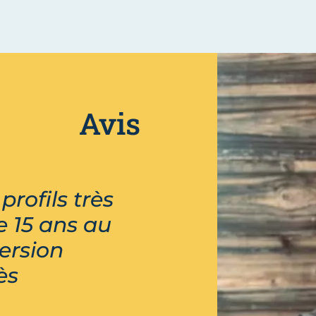
Avis
profils très
e 15 ans au
ersion
ès