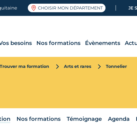
quitaine
CHOISIR MON DÉPARTEMENT
JE 
Vos besoins
Nos formations
Évènements
Actu
Trouver ma formation
Arts et rares
Tonnelier
tion
Nos formations
Témoignage
Agenda