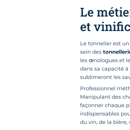
Le métier
et vinifi
Le tonnelier est u
sein des
tonneller
les œnologues et le
dans sa capacité à
sublimeront les sav
Professionnel mét
Manipulant des cha
façonner chaque pi
indispensables pou
du vin, de la bière