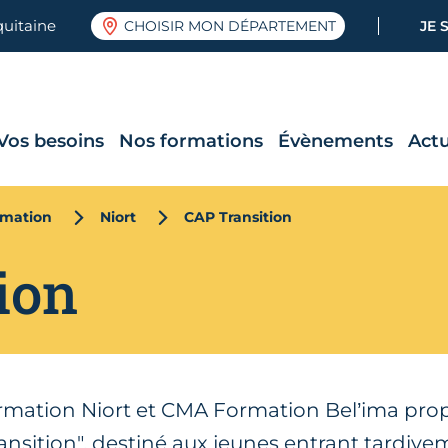
quitaine
CHOISIR MON DÉPARTEMENT
JE 
Vos besoins
Nos formations
Évènements
Actu
rmation
Niort
CAP Transition
ion
rmation Niort et CMA Formation Bel’ima pro
ransition", destiné aux jeunes entrant tardiv