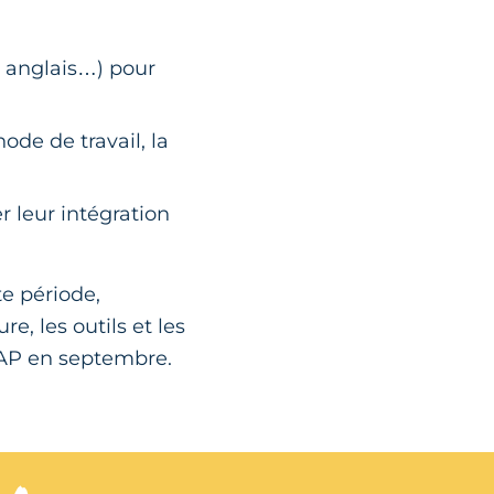
 anglais…) pour
de de travail, la
;
ter leur intégration
e période,
e, les outils et les
CAP en septembre.