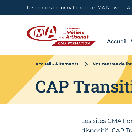
Aller en haut de page
Les centres de formation de la CMA Nouvelle-A
Accueil
CMA FORMATION
Accueil - Alternants
Nos centres de fo
CAP Transit
Les sites CMA Fo
dispositif "CAP T