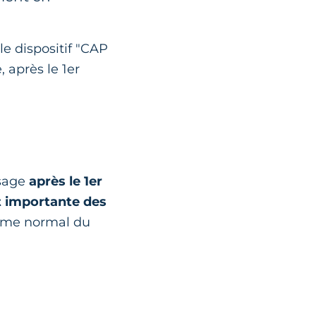
e dispositif "CAP
 après le 1er
ssage
après le 1er
 importante des
ythme normal du