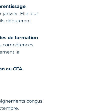
prentissage
,
janvier. Elle leur
ils débuteront
des de formation
 les compétences
nement la
ion au CFA
.
nseignements conçus
eptembre.