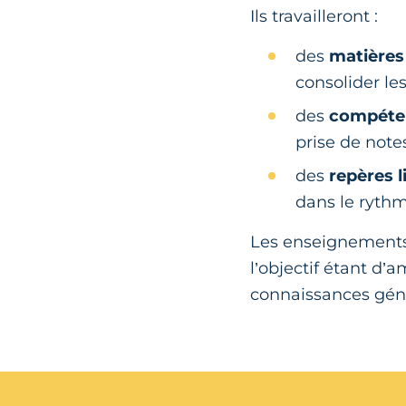
Ils travailleront :
des
matières
consolider le
des
compéten
prise de note
des
repères l
dans le rythm
Les enseignements 
l’objectif étant d’
connaissances géné