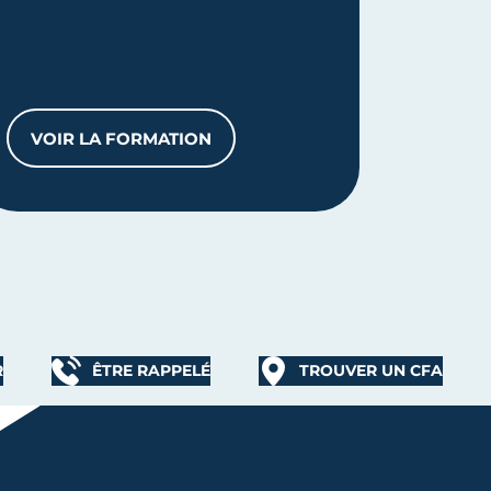
VOIR LA FORMATION
VOIR
CAP CARRELEUR MOSAÏSTE
R
ÊTRE RAPPELÉ
TROUVER UN CFA