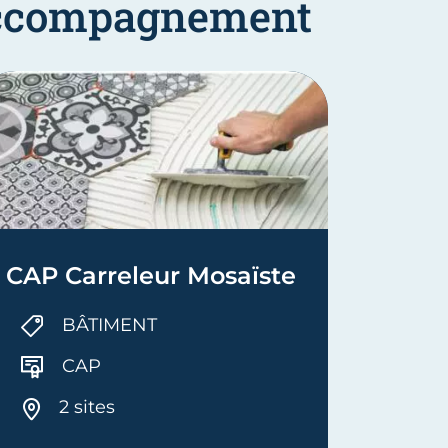
'accompagnement
CAP Carreleur Mosaïste
TFP 
Indus
BÂTIMENT
CAP
2 sites
1