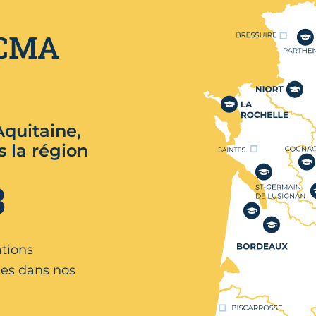
Nos centres de format
 CMA
quitaine,
s la région
3
ations
es dans nos