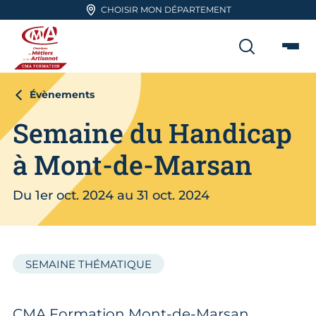
Aller en haut de page
CHOISIR MON DÉPARTEMENT
RECHER
Me
CMA FORMATION
Évènements
Semaine du Handicap
à Mont-de-Marsan
Du 1er oct. 2024 au 31 oct. 2024
SEMAINE THÉMATIQUE
CMA Formation Mont-de-Marsan