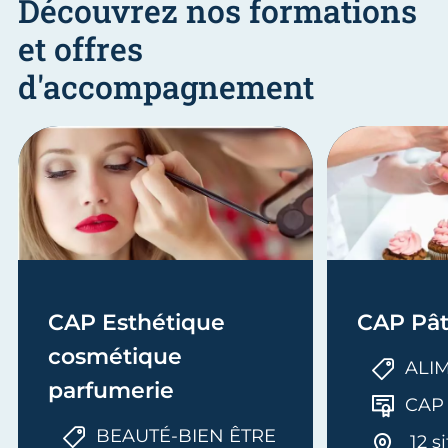
Découvrez nos formations
et offres
d'accompagnement
CAP Esthétique
CAP Pât
cosmétique
ALI
parfumerie
CAP
BEAUTÉ-BIEN ÊTRE
12 s