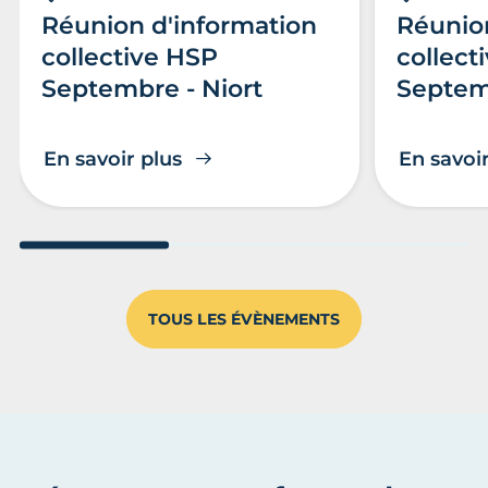
Réunion d'information
Réunio
collective HSP
collect
Septembre - Niort
Septem
En savoir plus
En savoir
Aller au slide 1
Aller au slide 2
Aller au s
TOUS LES ÉVÈNEMENTS