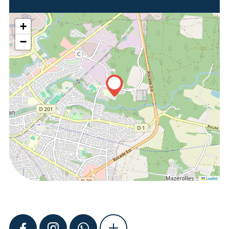
+
−
Leaflet