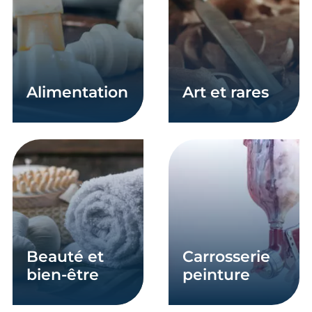
alimentation
art et rares
En savoir plus
En savoir plus
beauté et
carrosserie
bien-être
peinture