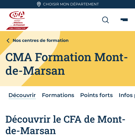
Aller en haut de page
CHOISIR MON DÉPARTEMENT
RECHER
Me
CMA FORMATION
Nos centres de formation
CMA Formation Mont-
de-Marsan
Découvrir
Formations
Points forts
Infos
Découvrir le CFA de Mont-
de-Marsan