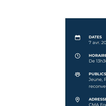
DATES
7 avr. 2
HORAIR
De 13h3
PUBLIC
Jeune, 
reconve
ADRESS
CMA For