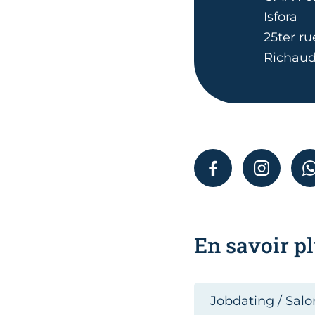
Isfora
25ter ru
Richaud
FACEBOOK
INSTAGR
En savoir pl
Jobdating / Salo