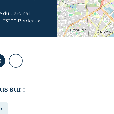
e du Cardinal
, 33300 Bordeaux
AM
WHATSAPP
SHOW MORE
us sur :
n