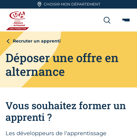
Aller en haut de page
CHOISIR MON DÉPARTEMENT
RECHER
Me
CMA FORMATION
Recruter un apprenti
Déposer une offre en
alternance
Vous souhaitez former un
apprenti ?
Les développeurs de l’apprentissage