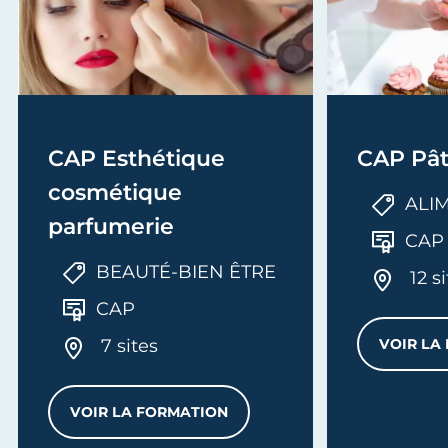
CAP Esthétique
CAP Pât
cosmétique
ALI
parfumerie
CAP
BEAUTÉ-BIEN ÊTRE
12 s
CAP
7 sites
VOIR LA
VOIR LA FORMATION
CAP ESTHÉTIQUE COSMÉTIQUE PARFUM