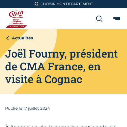
Aller en haut de page
CHOISIR MON DÉPARTEMENT
RECHER
Me
CMA FORMATION
Actualités
Joël Fourny, président
de CMA France, en
visite à Cognac
Publié le
17
juillet 2024