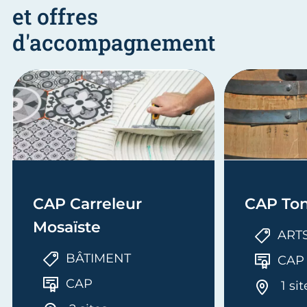
et offres
d'accompagnement
CAP Carreleur
CAP Ton
Mosaïste
ART
BÂTIMENT
CAP
CAP
1 sit