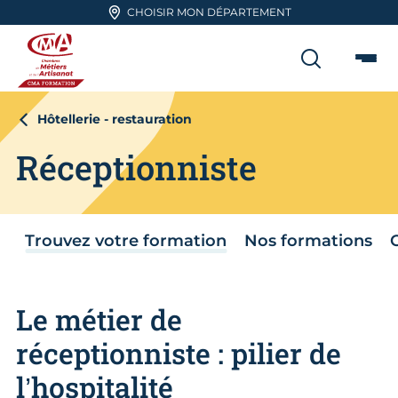
Aller en haut de page
CHOISIR MON DÉPARTEMENT
RECHER
Me
CMA FORMATION
Hôtellerie - restauration
Réceptionniste
Trouvez votre formation
Nos formations
Le métier de
réceptionniste : pilier de
l’hospitalité