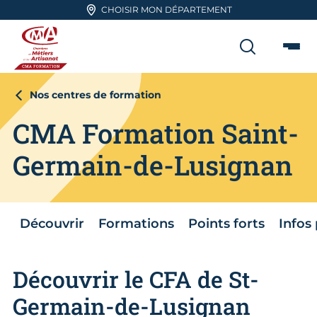
Aller en haut de page
CHOISIR MON DÉPARTEMENT
RECHER
Me
CMA FORMATION
Nos centres de formation
CMA Formation Saint-
Germain-de-Lusignan
Découvrir
Formations
Points forts
Infos
Découvrir le CFA de St-
Germain-de-Lusignan