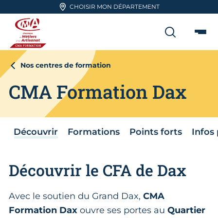
Aller en haut de page
CHOISIR MON DÉPARTEMENT
RECHER
Me
CMA FORMATION
Nos centres de formation
CMA Formation Dax
Découvrir
Formations
Points forts
Infos
Découvrir le CFA de Dax
Avec le soutien du Grand Dax,
CMA
Formation Dax
ouvre ses portes au
Quartier