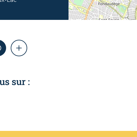
AM
WHATSAPP
SHOW MORE
us sur :