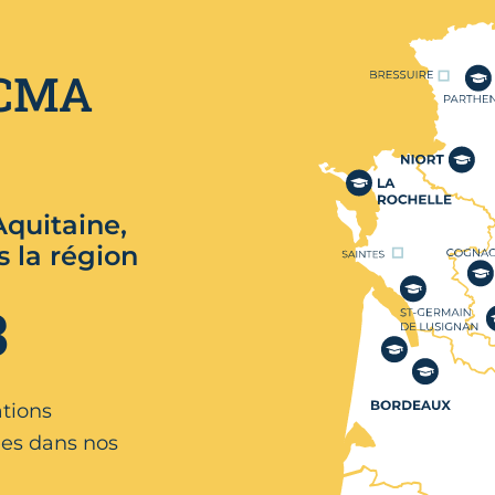
Nos centres de format
 CMA
quitaine,
s la région
3
ations
es dans nos