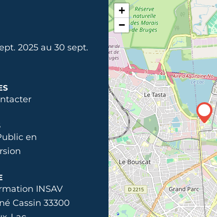
+
−
ept. 2025 au 30 sept.
ES
ntacter
S
Public en
rsion
E
rmation INSAV
ené Cassin 33300
ux-Lac