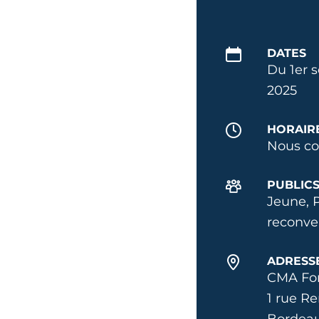
DATES
Du 1er s
2025
HORAIR
Nous co
PUBLIC
Jeune, 
reconve
ADRESS
CMA Fo
1 rue R
Bordea