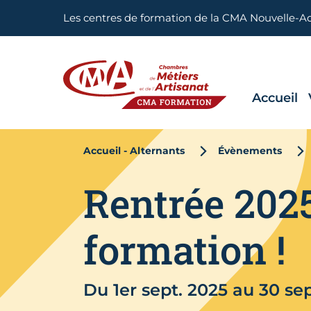
Aller en haut de page
Les centres de formation de la CMA Nouvelle-A
Accueil
CMA FORMATION
Accueil - Alternants
Évènements
Rentrée 2025
formation !
Du 1er sept. 2025 au 30 se