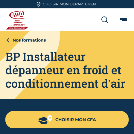
Aller en haut de page
CHOISIR MON DÉPARTEMENT
RECHER
Me
CMA FORMATION
Nos formations
BP Installateur
dépanneur en froid et
conditionnement d’air
CHOISIR MON CFA