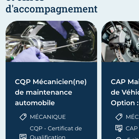
d'accompagnement
CQP Mécanicien(ne)
CAP Ma
de maintenance
de Véhic
automobile
Option 
MÉCANIQUE
MÉC
CQP - Certificat de
CAP
Qualification