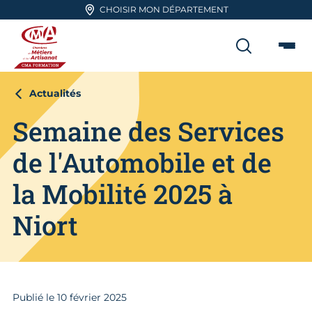
Aller en haut de page
CHOISIR MON DÉPARTEMENT
RECHER
Me
CMA FORMATION
Actualités
Semaine des Services
de l'Automobile et de
la Mobilité 2025 à
Niort
Publié le
10
février 2025