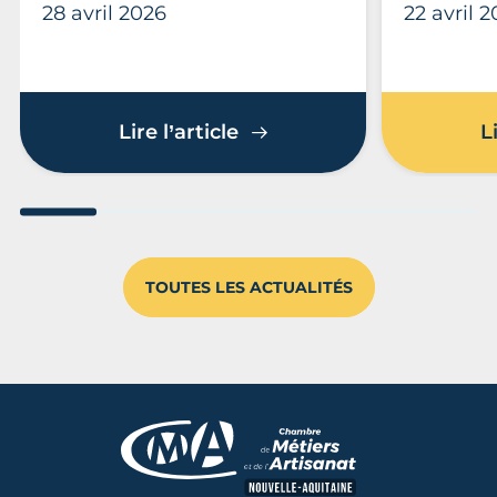
28 avril 2026
22 avril 
Découvrez La Palme : les
Lire l’article
L
Aller au slide 1
Aller au slide 2
Aller au slide 3
Aller au slide 4
Aller au slide
Aller 
TOUTES LES ACTUALITÉS