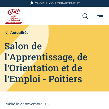
Aller en haut de page
CHOISIR MON DÉPARTEMENT
RECHER
Me
CMA FORMATION
Actualités
Salon de
l’Apprentissage, de
l’Orientation et de
l’Emploi - Poitiers
Publié le
27
novembre 2025