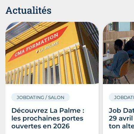
Actualités
JOBDATING / SALON
JOBDATI
Découvrez La Palme :
Job Dat
les prochaines portes
29 avri
ouvertes en 2026
ton alt