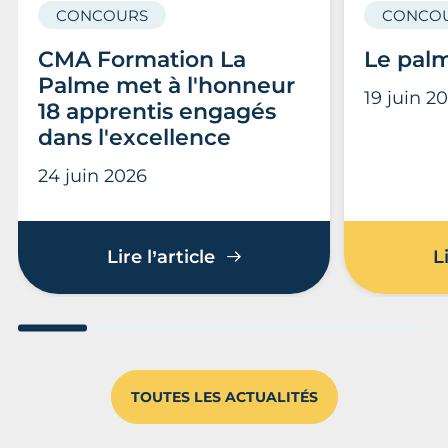
CONCOURS
CONCO
CMA Formation La
Le pal
Palme met à l'honneur
19 juin 2
18 apprentis engagés
dans l'excellence
24 juin 2026
CMA Formation La Palme m
Lire l’article
L
Aller au slide 1
Aller au slide 2
Aller au slide 3
Aller au slide 4
Aller au slide
Aller 
TOUTES LES ACTUALITÉS