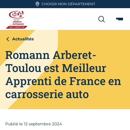
Aller en haut de page
CHOISIR MON DÉPARTEMENT
RECHER
Me
CMA FORMATION
Actualités
Romann Arberet-
Toulou est Meilleur
Apprenti de France en
carrosserie auto
Publié le
12
septembre 2024