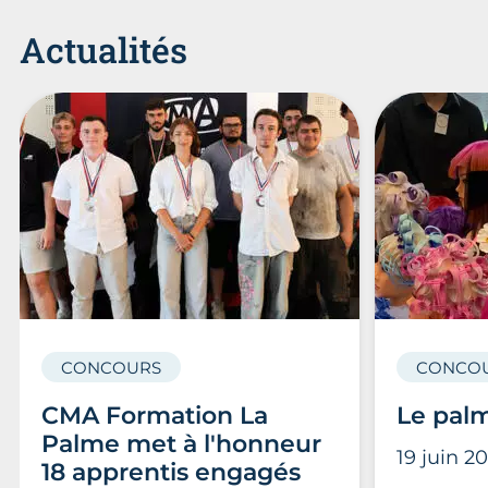
Actualités
CONCOURS
CONCO
CMA Formation La
Le pal
Palme met à l'honneur
19 juin 2
18 apprentis engagés