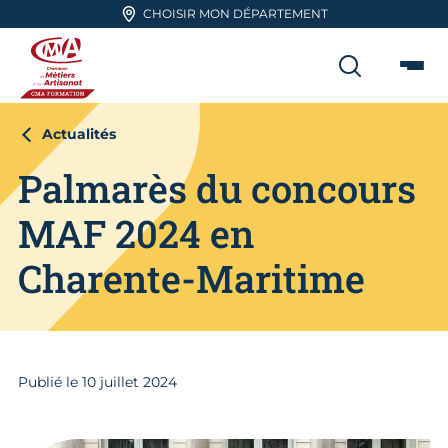
Aller en haut de page
CHOISIR MON DÉPARTEMENT
RECHER
Me
CMA FORMATION
Actualités
Palmarès du concours
MAF 2024 en
Charente-Maritime
Publié le
10
juillet 2024