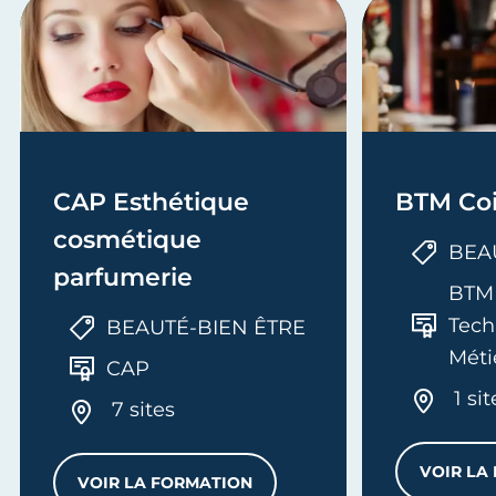
CAP Esthétique
BTM 
cosmétique
BEA
parfumerie
BTM 
Tech
BEAUTÉ-BIEN ÊTRE
Méti
CAP
1 sit
7 sites
VOIR LA
VOIR LA FORMATION
 COULEUR
CAP ESTHÉTIQUE COSMÉTIQUE PARFUM