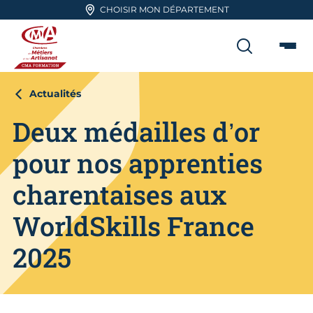
Aller en haut de page
CHOISIR MON DÉPARTEMENT
RECHER
Me
CMA FORMATION
Actualités
Deux médailles d’or
pour nos apprenties
charentaises aux
WorldSkills France
2025