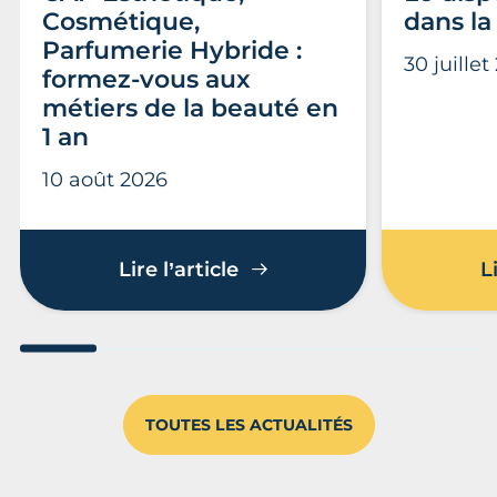
Cosmétique,
dans la
Parfumerie Hybride :
30 juillet
formez-vous aux
métiers de la beauté en
1 an
10 août 2026
CAP Esthétique, Cosmétiq
Lire l’article
L
Aller au slide 1
Aller au slide 2
Aller au slide 3
Aller au slide 4
Aller au slide
Aller 
TOUTES LES ACTUALITÉS