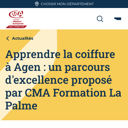
Aller en haut de page
CHOISIR MON DÉPARTEMENT
RECHER
Me
CMA FORMATION
Actualités
Apprendre la coiffure
à Agen : un parcours
d'excellence proposé
par CMA Formation La
Palme