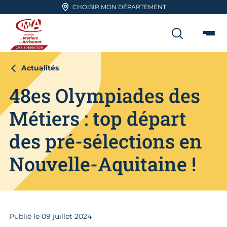
Aller en haut de page
CHOISIR MON DÉPARTEMENT
RECHER
Me
CMA FORMATION
Actualités
48es Olympiades des
Métiers : top départ
des pré-sélections en
Nouvelle-Aquitaine !
Publié le
09
juillet 2024