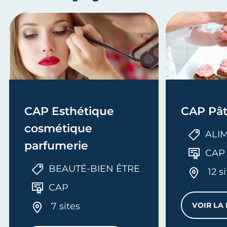
CAP Esthétique
CAP Pât
cosmétique
ALI
parfumerie
CAP
BEAUTÉ-BIEN ÊTRE
12 s
CAP
7 sites
VOIR LA