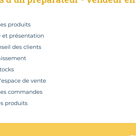
des produits
 et présentation
nseil des clients
aissement
tocks
l'espace de vente
 des commandes
s produits