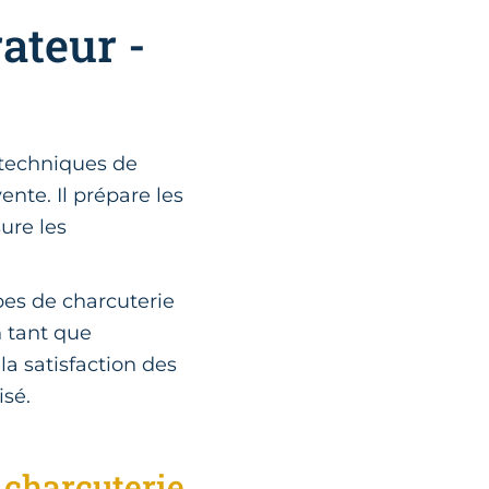
ateur -
 techniques de
nte. Il prépare les
sure les
pes de charcuterie
n tant que
la satisfaction des
isé.
 charcuterie