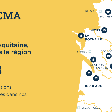
Nos centres de format
 CMA
quitaine,
s la région
3
ations
es dans nos