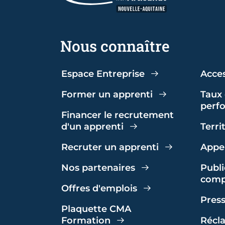
Nous connaître
Espace Entreprise
Acces
Former un apprenti
Taux 
perf
Financer le recrutement
d'un apprenti
Terri
Recruter un apprenti
Appel
Nos partenaires
Publi
comp
Offres d'emplois
Pres
Plaquette CMA
Formation
Récl