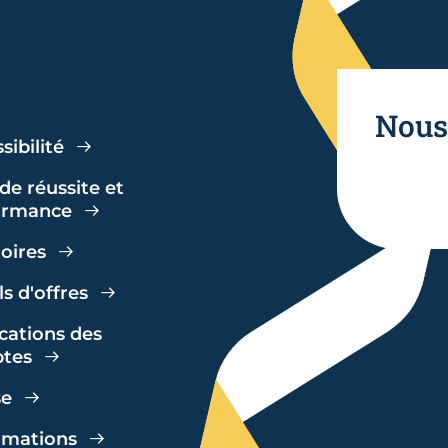
Nous
sibilité
de réussite et
ormance
toires
s d'offres
cations des
tes
se
amations