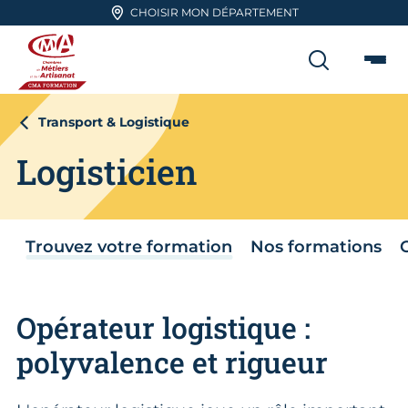
Aller en haut de page
CHOISIR MON DÉPARTEMENT
RECHER
Me
CMA FORMATION
Transport & Logistique
Logisticien
Trouvez votre formation
Nos formations
Opérateur logistique :
polyvalence et rigueur