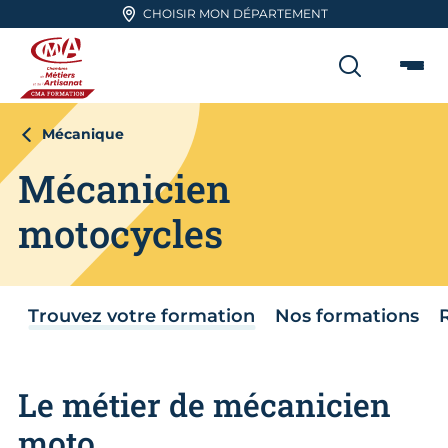
Aller en haut de page
CHOISIR MON DÉPARTEMENT
RECHER
Me
CMA FORMATION
Mécanique
Mécanicien
motocycles
Trouvez votre formation
Nos formations
Le métier de mécanicien
moto