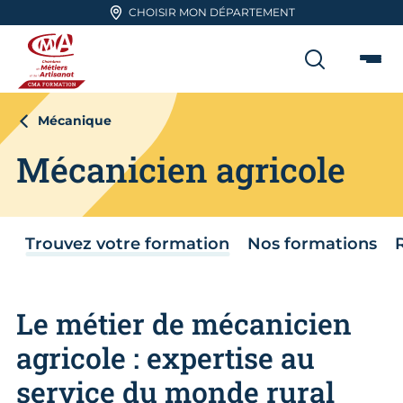
Aller en haut de page
CHOISIR MON DÉPARTEMENT
RECHER
Me
CMA FORMATION
Mécanique
Mécanicien agricole
Trouvez votre formation
Nos formations
Le métier de mécanicien
agricole : expertise au
service du monde rural