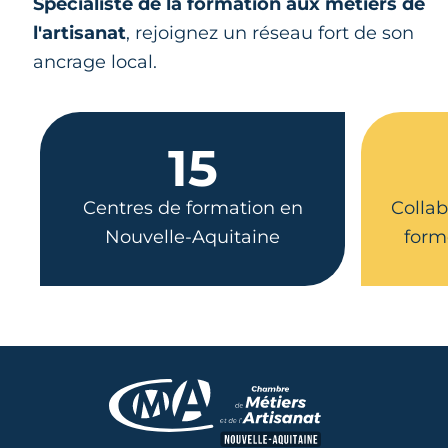
Spécialiste de la formation aux métiers de
l'artisanat
, rejoignez un réseau fort de son
ancrage local.
15
Centres de formation en
Collab
Nouvelle-Aquitaine
form