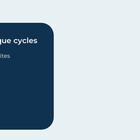
que cycles
ites
HNIQUE CYCLES