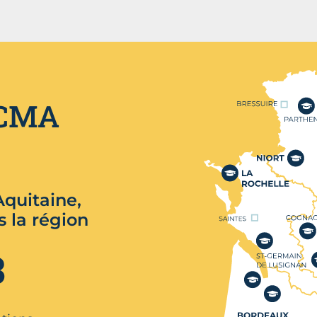
Nos centres de format
 CMA
quitaine,
s la région
3