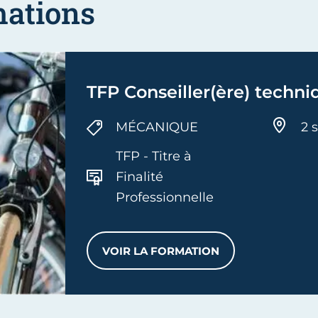
mations
TFP Conseiller(ère) techni
MÉCANIQUE
2 s
TFP - Titre à
Finalité
Professionnelle
VOIR LA FORMATION
TFP CONSEILLER(ÈRE) TEC