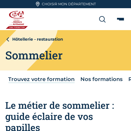
Aller en haut de page
CHOISIR MON DÉPARTEMENT
RECHER
Me
CMA FORMATION
Hôtellerie - restauration
Sommelier
Trouvez votre formation
Nos formations
Le métier de sommelier :
guide éclaire de vos
papilles