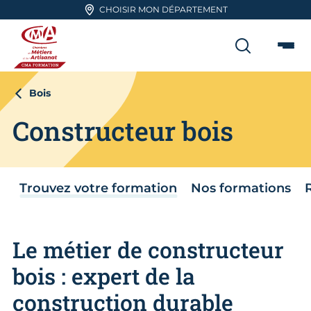
Aller en haut de page
CHOISIR MON DÉPARTEMENT
RECHER
Me
CMA FORMATION
Bois
Constructeur bois
Trouvez votre formation
Nos formations
Le métier de constructeur
bois : expert de la
construction durable