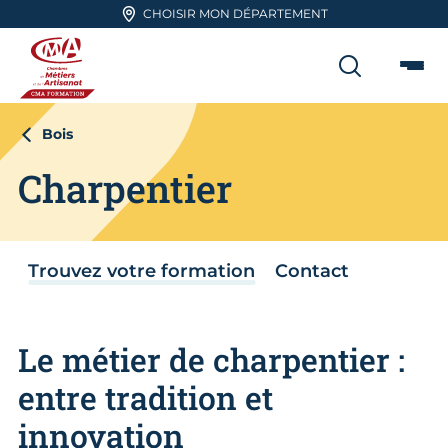
Aller en haut de page
CHOISIR MON DÉPARTEMENT
RECHER
Me
CMA FORMATION
Bois
Charpentier
Trouvez votre formation
Contact
Le métier de charpentier :
entre tradition et
innovation