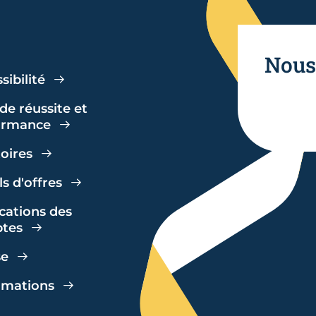
Nous
sibilité
de réussite et
ormance
toires
s d'offres
cations des
tes
se
amations