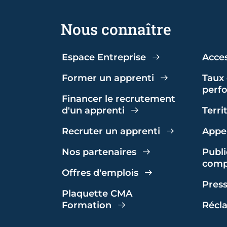
Nous connaître
Espace Entreprise
Acces
Former un apprenti
Taux 
perf
Financer le recrutement
d'un apprenti
Terri
Recruter un apprenti
Appel
Nos partenaires
Publi
comp
Offres d'emplois
Pres
Plaquette CMA
Formation
Récl