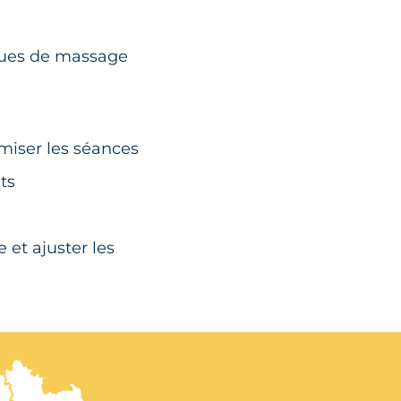
iques de massage
miser les séances
ts
 et ajuster les
ion