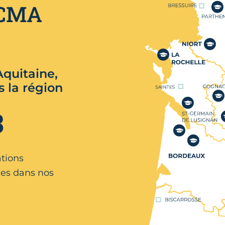
 CMA
quitaine,
s la région
3
ations
es dans nos