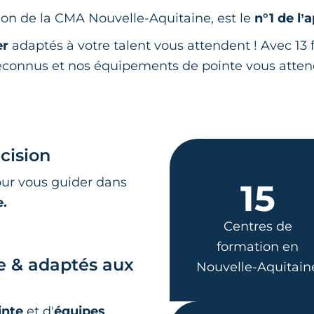
on de la CMA Nouvelle-Aquitaine, est le
n°1 de l’
er
adaptés à votre talent vous attendent ! Avec 13 f
 reconnus et nos équipements de pointe vous atte
écision
our vous guider dans
15
e.
Centres de
formation en
e & adaptés aux
Nouvelle-Aquitain
inte
et d'
équipes