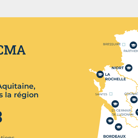
Nos centres de format
 CMA
quitaine,
s la région
3
ations