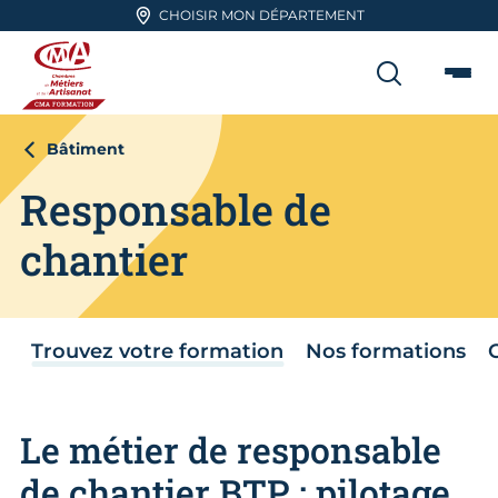
Aller en haut de page
CHOISIR MON DÉPARTEMENT
RECHER
Me
CMA FORMATION
Bâtiment
Responsable de
chantier
Trouvez votre formation
Nos formations
Le métier de responsable
de chantier BTP : pilotage