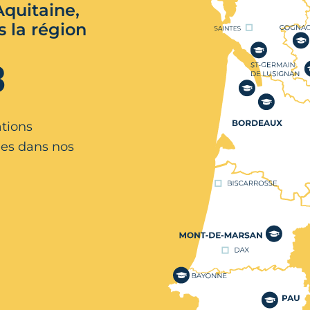
quitaine,
s la région
3
ations
es dans nos