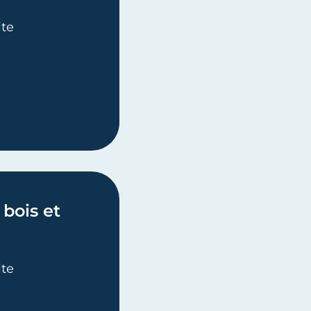
ite
STRUCTEUR BOIS
bois et
ite