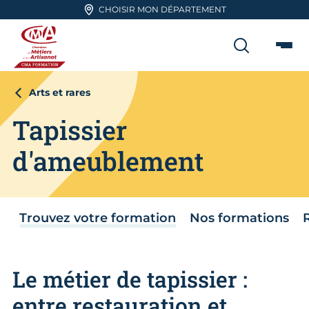
Aller en haut de page
CHOISIR MON DÉPARTEMENT
RECHER
Me
CMA FORMATION
Arts et rares
Tapissier
d'ameublement
Trouvez votre formation
Nos formations
Le métier de tapissier :
entre restauration et