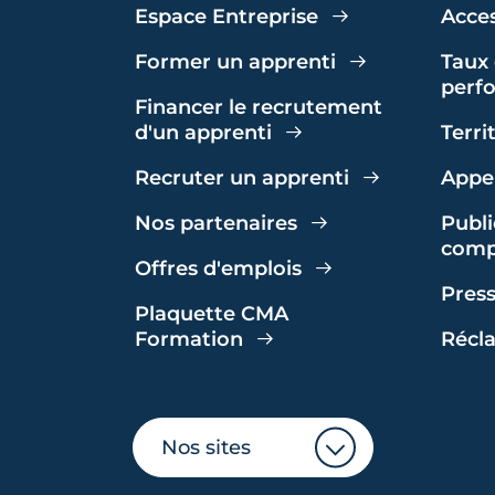
Espace Entreprise
Acces
Former un apprenti
Taux 
perf
Financer le recrutement
d'un apprenti
Terri
Recruter un apprenti
Appel
Nos partenaires
Publi
comp
Offres d'emplois
Pres
Plaquette CMA
Formation
Récl
Nos sites