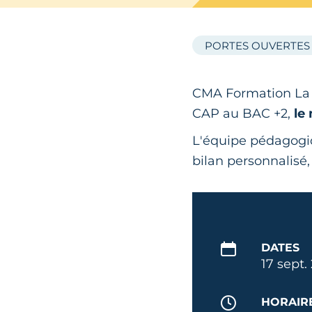
PORTES OUVERTES
CMA Formation La P
CAP au BAC +2,
le
L'équipe pédagogiqu
bilan personnalisé, 
DATES
17 sept.
HORAIR