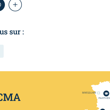
AM
WHATSAPP
SHOW MORE
us sur :
Nos centres de format
 CMA