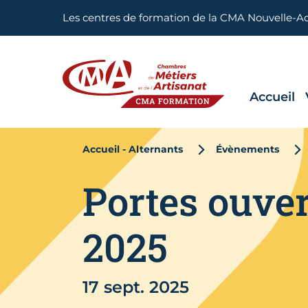
Aller en haut de page
Les centres de formation de la CMA Nouvelle-A
Accueil
CMA FORMATION
Accueil - Alternants
Évènements
Portes ouve
2025
17 sept. 2025