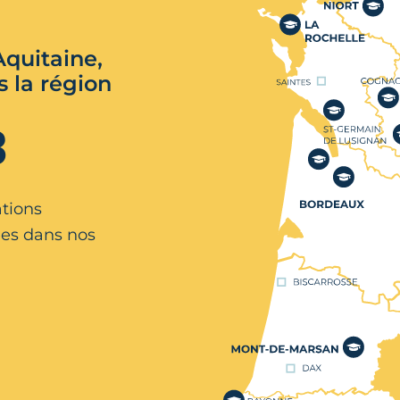
quitaine,
s la région
3
ations
es dans nos