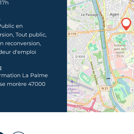
 17h
S
Public en
sion, Tout public,
n reconversion,
eur d'emploi
E
rmation La Palme
se morère 47000