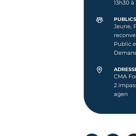
13h30 à
PUBLIC
Jeune, 
reconver
Public e
Demand
ADRESS
CMA Fo
2 impas
agen