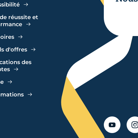
sibilité
de réussite et
ormance
toires
s d'offres
cations des
tes
se
amations
YOUTUBE
I