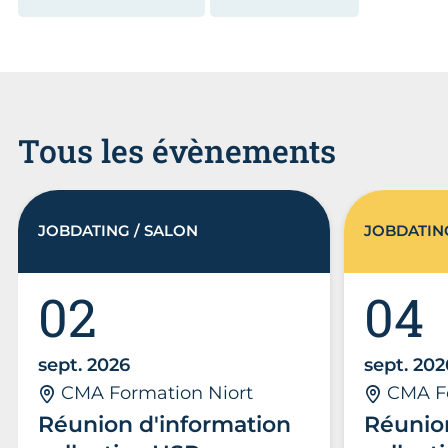
Tous les évènements
JOBDATING / SALON
JOBDATIN
02
04
sept. 2026
sept. 202
CMA Formation Niort
CMA F
Réunion d'information
Réunio