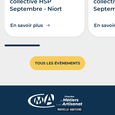
collective HSP
collect
Septembre - Niort
Septem
En savoir plus
En savoir
Aller au slide 1
Aller au slide 2
Aller au s
TOUS LES ÉVÈNEMENTS