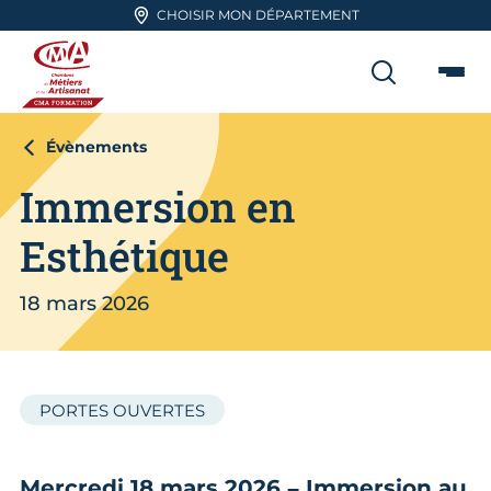
Aller en haut de page
CHOISIR MON DÉPARTEMENT
RECHER
Me
CMA FORMATION
Évènements
Immersion en
Esthétique
18 mars 2026
PORTES OUVERTES
Mercredi 18 mars 2026 – Immersion au