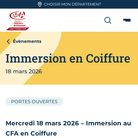
Aller en haut de page
CHOISIR MON DÉPARTEMENT
RECHER
Me
CMA FORMATION
Évènements
Immersion en Coiffure
18 mars 2026
PORTES OUVERTES
Mercredi 18 mars 2026 – Immersion au
CFA en Coiffure