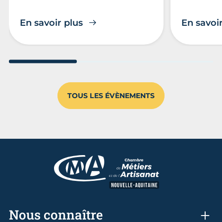
En savoir plus
En savoir
Aller au slide 1
Aller au slide 2
Aller au s
TOUS LES ÉVÈNEMENTS
Nous connaître