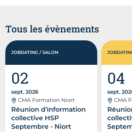
Tous les évènements
JOBDATING / SALON
JOBDATIN
02
04
sept. 2026
sept. 202
CMA Formation Niort
CMA F
Réunion d'information
Réunio
collective HSP
collect
Septembre - Niort
Septem