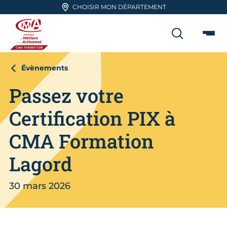
Aller en haut de page
CHOISIR MON DÉPARTEMENT
RECHER
Me
CMA FORMATION
Évènements
Passez votre
Certification PIX à
CMA Formation
Lagord
30 mars 2026