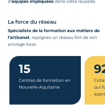
d'
équipes impliquées
dans votre réussite.
La force du réseau
Spécialiste de la formation aux métiers de
l'artisanat
, rejoignez un réseau fort de son
ancrage local.
15
9
Centres de formation en
Colla
Nouvelle-Aquitaine
qui 
appr