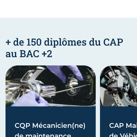
+ de 150 diplômes du CAP
au BAC +2
CQP Mécanicien(ne)
CAP Ma
de maintenance
de Véhic