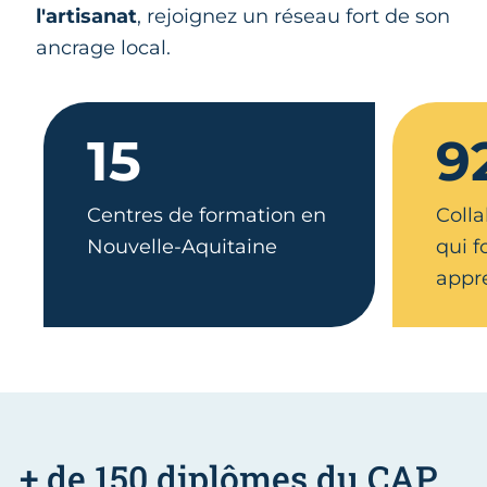
l'artisanat
, rejoignez un réseau fort de son
ancrage local.
15
9
Centres de formation en
Colla
Nouvelle-Aquitaine
qui 
appr
+ de 150 diplômes du CAP