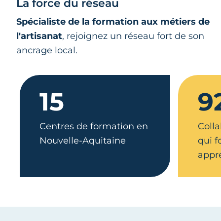
La force du réseau
Spécialiste de la formation aux métiers de
l'artisanat
, rejoignez un réseau fort de son
ancrage local.
15
9
Centres de formation en
Colla
Nouvelle-Aquitaine
qui 
appr