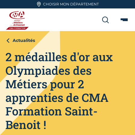
Aller en haut de page
CHOISIR MON DÉPARTEMENT
RECHER
Me
CMA FORMATION
Actualités
2 médailles d'or aux
Olympiades des
Métiers pour 2
apprenties de CMA
Formation Saint-
Benoit !