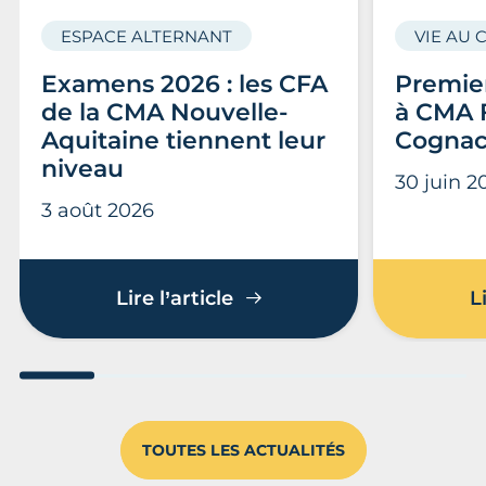
ESPACE ALTERNANT
VIE AU 
Examens 2026 : les CFA
Premier
de la CMA Nouvelle-
à CMA 
Aquitaine tiennent leur
Cogna
niveau
30 juin 2
3 août 2026
Examens 2026 : les CFA d
Lire l’article
L
Aller au slide 1
Aller au slide 2
Aller au slide 3
Aller au slide 4
Aller au slide
Aller 
TOUTES LES ACTUALITÉS